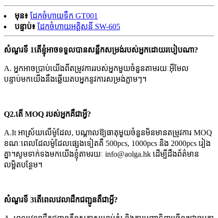
មុន៖
ដែកចំហាយទឹក GT001
បន្ទាប់៖
ដែកចំហាយអគ្គិសនី SW-605
សំណួរទី 1តើខ្ញុំអាចទទួលបានសន្លឹកសម្រង់របស់អ្នកដោយរបៀបណា?
A. អ្នកអាចប្រាប់យើងពីតម្រូវការរបស់អ្នកមួយចំនួនតាមរយៈអ៊ីមែល
បន្ទាប់មកយើងនឹងឆ្លើយតបអ្នកនូវការសម្រង់ភ្លាមៗ។
Q2
.តើ MOQ របស់អ្នកគឺជាអ្វី?
A.It អាស្រ័យលើម៉ូដែល, បណ្តាលឱ្យធាតុមួយចំនួនមិនមានតម្រូវការ MOQ
ខណៈពេលដែលម៉ូដែលផ្សេងទៀតគឺ 500pcs, 1000pcs និង 2000pcs រៀង
គ្នា។សូមទាក់ទងមកយើងខ្ញុំតាមរយៈ info@aolga.hk ដើម្បីដឹងព័ត៌មាន
លម្អិតបន្ថែម។
សំណួរទី 3តើពេលវេលាដឹកជញ្ជូនគឺជាអ្វី?