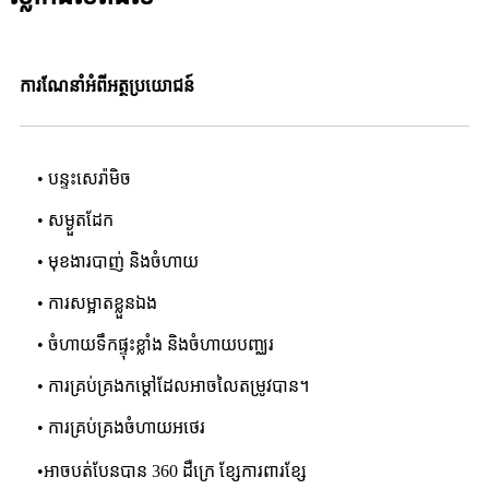
ការណែនាំអំពីអត្ថប្រយោជន៍
• បន្ទះសេរ៉ាមិច
• សម្ងួតដែក
• មុខងារបាញ់ និងចំហាយ
• ការសម្អាតខ្លួនឯង
• ចំហាយទឹកផ្ទុះខ្លាំង និងចំហាយបញ្ឈរ
• ការគ្រប់គ្រងកម្តៅដែលអាចលៃតម្រូវបាន។
• ការគ្រប់គ្រងចំហាយអថេរ
•
អាចបត់បែនបាន 360 ដឺក្រេ ខ្សែការពារខ្សែ