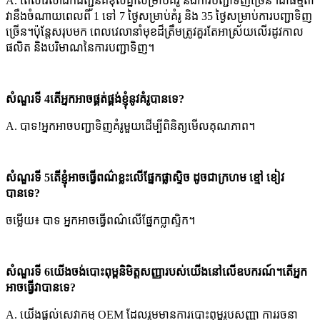
A. ពេលវេលាដឹកជញ្ជូនគឺខុសគ្នាសម្រាប់គំរូ និងការបញ្ជាទិញច្រើន។ជាធម្មតា
វានឹងចំណាយពេលពី 1 ទៅ 7 ថ្ងៃសម្រាប់គំរូ និង 35 ថ្ងៃសម្រាប់ការបញ្ជាទិញ
ច្រើន។ប៉ុន្តែសរុបមក ពេលវេលានាំមុខដ៏ត្រឹមត្រូវគួរតែអាស្រ័យលើរដូវកាល
ផលិត និងបរិមាណនៃការបញ្ជាទិញ។
សំណួរទី 4តើអ្នកអាចផ្គត់ផ្គង់ខ្ញុំនូវគំរូបានទេ?
A. បាទ!អ្នកអាចបញ្ជាទិញគំរូមួយដើម្បីពិនិត្យមើលគុណភាព។
សំណួរទី 5តើខ្ញុំអាចធ្វើពណ៌ខ្លះលើផ្នែកផ្លាស្ទិច ដូចជាក្រហម ខ្មៅ ខៀវ
បានទេ?
ចម្លើយ៖ បាទ អ្នកអាចធ្វើពណ៌លើផ្នែកប្លាស្ទិក។
សំណួរទី 6យើងចង់បោះពុម្ពនិមិត្តសញ្ញារបស់យើងនៅលើឧបករណ៍។តើអ្នក
អាចធ្វើវាបានទេ?
A. យើងផ្តល់សេវាកម្ម OEM ដែលរួមមានការបោះពុម្ពរូបសញ្ញា ការរចនា