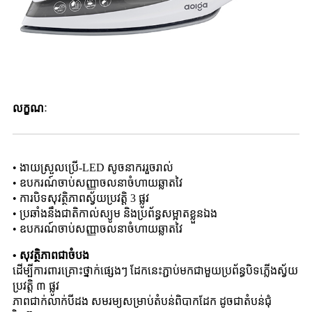
លក្ខណៈ
• ងាយស្រួលប្រើ-LED សូចនាកររួចរាល់
• ឧបករណ៍ចាប់សញ្ញាចលនាចំហាយឆ្លាតវៃ
• ការបិទសុវត្ថិភាពស្វ័យប្រវត្តិ 3 ផ្លូវ
• ប្រឆាំងនឹងជាតិកាល់ស្យូម និងប្រព័ន្ធសម្អាតខ្លួនឯង
• ឧបករណ៍ចាប់សញ្ញាចលនាចំហាយឆ្លាតវៃ
• សុវត្ថិភាពជាចំបង
ដើម្បី​ការពារ​គ្រោះថ្នាក់​ផ្សេងៗ ដែក​នេះ​ភ្ជាប់​មក​ជាមួយ​ប្រព័ន្ធ​បិទ​ភ្លើង​ស្វ័យ​
ប្រវត្តិ ៣ ផ្លូវ
ភាពជាក់លាក់បីដង សមរម្យសម្រាប់តំបន់ពិបាកដែក ដូចជាតំបន់ជុំ