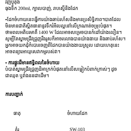
វិញប៊ូតុង
ធុងទឹក 200ml, ក្បាលបាញ់, រាបស្មើនិងដែក
•
ដែក​ចំហាយ​នេះ​ធ្វើ​ការ​យ៉ាង​ឆាប់​រហ័ស​និង​មាន​ប្រសិទ្ធិ​ភាព​។បាតដែល
មិនមានជាតិស្អិតធានានូវទឹករំអិលល្អនៅលើក្រណាត់ចម្រុះបំផុត។
ថាមពលអតិបរមាគឺ 1400 W ដែលអាចសម្រេចបានកំដៅយ៉ាងលឿន។
សូម្បីតែស្នាមជ្រីវជ្រួញរឹងរូសក៏អាចរលោងបានយ៉ាងងាយ និងឆាប់រហ័ស។
អ្នកអាចយកដុំកំបោរចេញពីដែកបានយ៉ាងងាយស្រួល ដោយហេតុនេះ
អាចពន្យារអាយុសេវាកម្មរបស់វា។
• ការផ្ទុះដ៏មានឥទ្ធិពលនៃចំហាយ
បំបាត់ស្នាមជ្រីវជ្រួញដ៏អាក្រក់បំផុតនៅលើសម្លៀកបំពាក់ក្រាស់ៗ ដូច
ជាឈុត ឬវាំងននជាដើម។
ការបញ្ជាក់
ធាតុ
ចំហាយដែក
SW-103
គំរូ