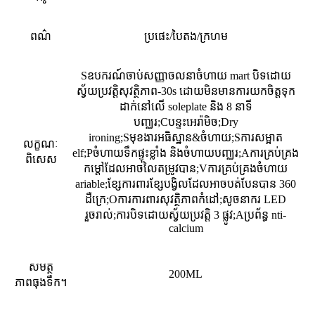
ពណ៌
ប្រផេះ/បៃតង/ក្រហម
S
ឧបករណ៍ចាប់សញ្ញាចលនាចំហាយ mart បិទដោយ
ស្វ័យប្រវត្តិសុវត្ថិភាព-30s ដោយមិនមានការយកចិត្តទុក
ដាក់នៅលើ soleplate និង 8 នាទី
បញ្ឈរ;
C
បន្ទះអេរ៉ាមិច;
D
ry
ironing;
S
មុខងារអធិស្ឋាន&ចំហាយ;
S
ការសម្អាត
លក្ខណៈ
elf;
P
ចំហាយទឹកផ្ទុះខ្លាំង និងចំហាយបញ្ឈរ;
A
ការគ្រប់គ្រង
ពិសេស
កម្តៅដែលអាចលៃតម្រូវបាន;
V
ការគ្រប់គ្រងចំហាយ
ariable;ខ្សែការពារខ្សែបង្វិលដែលអាចបត់បែនបាន 360
ដឺក្រេ;
O
ការការពារសុវត្ថិភាពកំដៅ;សូចនាករ LED
រួចរាល់;ការបិទដោយស្វ័យប្រវត្តិ 3 ផ្លូវ;
A
ប្រព័ន្ធ nti-
calcium
សមត្ថ
200ML
ភាពធុងទឹក។