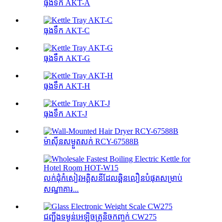
ធុងទឹក AKT-A
ធុងទឹក AKT-C
ធុងទឹក AKT-G
ធុងទឹក AKT-H
ធុងទឹក AKT-J
ម៉ាស៊ីនសម្ងួតសក់ RCY-67588B
លក់ដុំកំសៀវអគ្គិសនីដែលឆ្អិនលឿនបំផុតសម្រាប់
សណ្ឋាគារ...
ជញ្ជីងទម្ងន់អេឡិចត្រូនិចកញ្ចក់ CW275