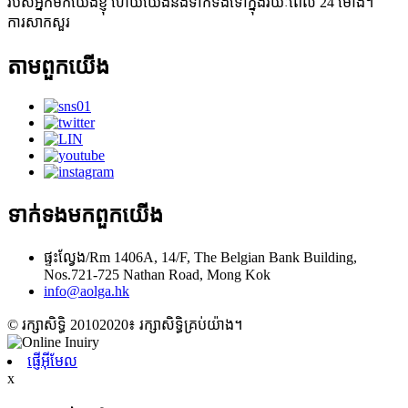
របស់អ្នកមកយើងខ្ញុំ ហើយយើងនឹងទាក់ទងទៅក្នុងរយៈពេល 24 ម៉ោង។
ការសាកសួរ
តាម​ពួក​យើង
ទាក់ទង​មក​ពួក​យើង
ផ្ទះល្វែង/Rm 1406A, 14/F, The Belgian Bank Building,
Nos.721-725 Nathan Road, Mong Kok
info@aolga.hk
© រក្សាសិទ្ធិ 20102020៖ រក្សាសិទ្ធិគ្រប់យ៉ាង។
ផ្ញើអ៊ីមែល
x