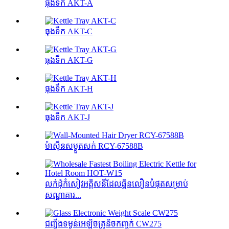
ធុងទឹក AKT-A
ធុងទឹក AKT-C
ធុងទឹក AKT-G
ធុងទឹក AKT-H
ធុងទឹក AKT-J
ម៉ាស៊ីនសម្ងួតសក់ RCY-67588B
លក់ដុំកំសៀវអគ្គិសនីដែលឆ្អិនលឿនបំផុតសម្រាប់
សណ្ឋាគារ...
ជញ្ជីងទម្ងន់អេឡិចត្រូនិចកញ្ចក់ CW275