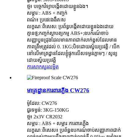
ថ្ម៖ បច្ចេកវិទ្យាបង្កើតដោយខ្លួនឯង។
សម្ភារៈ: ABS + កញ្ចក់
ពណ៌៖ ប្រផេះងងឹត/ស
លក្ខណៈពិសេស: ប្រព័ន្ធបង្កើតដោយខ្លួនឯងដោយ
គ្មានថ្ម;កញ្ចក់ស្ថាបត្យកម្ម ABS+;ឧបករណ៍ចាប់
សញ្ញាបួនជ្រុងដែលមានភាពជាក់លាក់ខ្ពស់ដែលមាន
ភាពត្រឹមត្រូវដល់ 0. 1KG;បិទដោយស្វ័យប្រវត្តិ / បើក
នៅលើមាត្រដ្ឋានដែលខ្ញុំផ្ទុកលើសទម្ងន់ភ្លាមៗ / សូន្យ
ដោយស្វ័យប្រវត្តិ
ការសាកសួរ
លម្អិត
មាត្រដ្ឋានការពារភ្លើង CW276
ម៉ូដែល: CW276
ជួរទម្ងន់: 3KG-150KG
ថ្ម៖ 2x3V CR2032
សម្ភារៈ: ABS + សម្ភារៈការពារភ្លើង
លក្ខណៈពិសេស៖ ប្រព័ន្ធឧបករណ៍ចាប់សញ្ញាភាពជាក់
លាក់ខ្ពស់ជាមួយនឹងភាពជាក់លាក់គឺ 0.05kg; តួអាំងតេ