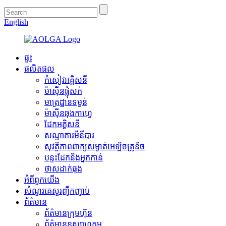
English
ផ្ទះ
ផលិតផល
កំសៀវអគ្គិសនី
ម៉ាស៊ីន​ផ្លុំ​សក់
មាត្រដ្ឋានទម្ងន់
ម៉ាស៊ីន​ឆុងកាហ្វេ
ដែកអគ្គិសនី
សណ្ឋាគារមីនីបារ
សុវត្ថិភាពពាក្យសម្ងាត់អេឡិចត្រូនិច
បន្ទះដែកនិងអ្នកកាន់
ថាសដាក់ធុង
អំពី​ពួក​យើង
សំណួរគេសួរញឹកញាប់
ព័ត៌មាន
ព័ត៌មានក្រុមហ៊ុន
ព័ត៌មានឧស្សាហកម្ម