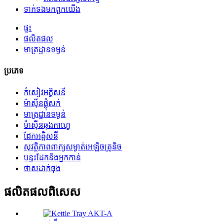
ទាក់ទង​មក​ពួក​យើង
ផ្ទះ
ផលិតផល
មាត្រដ្ឋានទម្ងន់
ប្រភេទ
កំសៀវអគ្គិសនី
ម៉ាស៊ីន​ផ្លុំ​សក់
មាត្រដ្ឋានទម្ងន់
ម៉ាស៊ីន​ឆុងកាហ្វេ
ដែកអគ្គិសនី
សុវត្ថិភាពពាក្យសម្ងាត់អេឡិចត្រូនិច
បន្ទះដែកនិងអ្នកកាន់
ថាសដាក់ធុង
ផលិតផល​ពិសេស