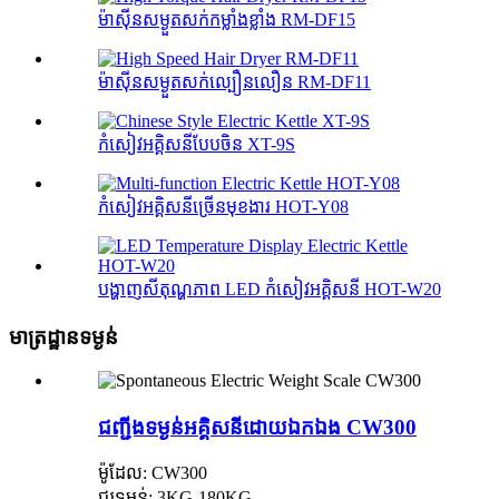
ម៉ាស៊ីនសម្ងួតសក់កម្លាំងខ្លាំង RM-DF15
ម៉ាស៊ីនសម្ងួតសក់ល្បឿនលឿន RM-DF11
កំសៀវអគ្គិសនីបែបចិន XT-9S
កំសៀវអគ្គិសនីច្រើនមុខងារ HOT-Y08
បង្ហាញសីតុណ្ហភាព LED កំសៀវអគ្គិសនី HOT-W20
មាត្រដ្ឋានទម្ងន់
ជញ្ជីងទម្ងន់អគ្គិសនីដោយឯកឯង CW300
ម៉ូដែល: CW300
ជួរទម្ងន់: 3KG-180KG