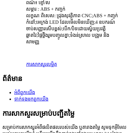
ពណ៌៖ ខ្មៅ/ស
សម្ភារៈ: ABS + កញ្ចក់
លក្ខណៈពិសេស: ជ្រុងសុវត្ថិភាព CNC;ABS + កញ្ចក់
កំដៅ;អេក្រង់ LED ដែលមើលមិនឃើញ;4 ឧបករណ៍
ចាប់សញ្ញារសើបខ្ពស់;បើក/បិទដោយស្វ័យប្រវត្តិ
ឆ្លាតវៃ;ផ្ទៃថ្លឹងរួមបញ្ចូលគ្នា;ទំងន់ស្រាល បង្រួម និង
សាមញ្ញ
ការសាកសួរ
លម្អិត
ព័ត៌មាន
អំពី​ពួក​យើង
ទាក់ទង​មក​ពួក​យើង
ការសាកសួរសម្រាប់បញ្ជីតម្លៃ
សម្រាប់ការសាកសួរអំពីផលិតផលរបស់យើង ឬតារាងតម្លៃ សូមទុកអ៊ីមែល