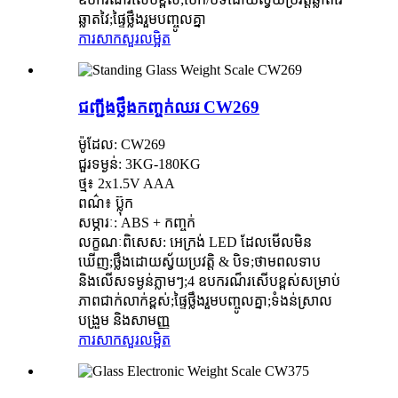
ឆ្លាតវៃ;ផ្ទៃថ្លឹងរួមបញ្ចូលគ្នា
ការសាកសួរ
លម្អិត
ជញ្ជីងថ្លឹងកញ្ចក់ឈរ CW269
ម៉ូដែល: CW269
ជួរទម្ងន់: 3KG-180KG
ថ្ម៖ 2x1.5V AAA
ពណ៌៖ ប៊្លុក
សម្ភារៈ: ABS + កញ្ចក់
លក្ខណៈពិសេស: អេក្រង់ LED ដែលមើលមិន
ឃើញ;ថ្លឹងដោយស្វ័យប្រវត្តិ & បិទ;ថាមពលទាប
និងលើសទម្ងន់ភ្លាមៗ;4 ឧបករណ៏រសើបខ្ពស់សម្រាប់
ភាពជាក់លាក់ខ្ពស់;ផ្ទៃថ្លឹងរួមបញ្ចូលគ្នា;ទំងន់ស្រាល
បង្រួម និងសាមញ្ញ
ការសាកសួរ
លម្អិត