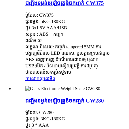
ជញ្ជីងទម្ងន់អេឡិចត្រូនិចកញ្ចក់ CW375
ម៉ូដែល: CW375
ជួរទម្ងន់: 5KG-180KG
ថ្ម៖ 3x1.5V AAA/USB
សម្ភារៈ: ABS + កញ្ចក់
ពណ៌៖ ស
លក្ខណៈពិសេស: កញ្ចក់ tempered 5MM;ការ
បង្ហាញឌីជីថល LED ពណ៌ស, មូលដ្ឋានគ្របដណ្តប់
ABS ពេញលេញ;ដំណើរការដោយថ្ម ឬសាក
USB;បើក / បិទដោយស្វ័យប្រវត្តិ;ការជម្រុញ
ថាមពលលើស/កម្រិតថ្មទាប
ការសាកសួរ
លម្អិត
ជញ្ជីងទម្ងន់អេឡិចត្រូនិចកញ្ចក់ CW280
ម៉ូដែល: CW280
ជួរទម្ងន់: 3KG-180KG
ថ្ម៖ 3 * AAA