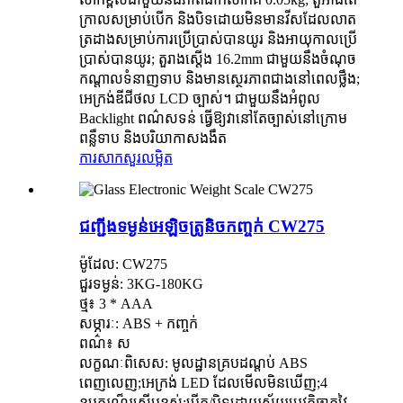
ក្រាលសម្រាប់បើក និងបិទដោយមិនមានវីសដែលលាត
ត្រដាងសម្រាប់ការប្រើប្រាស់បានយូរ និងអាយុកាលប្រើ
ប្រាស់បានយូរ; តួរាងស្តើង 16.2mm ជាមួយនឹងចំណុច
កណ្តាលទំនាញទាប និងមានស្ថេរភាពជាងនៅពេលថ្លឹង;
អេក្រង់ឌីជីថល LCD ច្បាស់។ ជាមួយនឹងអំពូល
Backlight ពណ៌សទន់ ធ្វើឱ្យវានៅតែច្បាស់នៅក្រោម
ពន្លឺទាប និងបរិយាកាសងងឹត
ការសាកសួរ
លម្អិត
ជញ្ជីងទម្ងន់អេឡិចត្រូនិចកញ្ចក់ CW275
ម៉ូដែល: CW275
ជួរទម្ងន់: 3KG-180KG
ថ្ម៖ 3 * AAA
សម្ភារៈ: ABS + កញ្ចក់
ពណ៌៖ ស
លក្ខណៈពិសេស: មូលដ្ឋានគ្របដណ្តប់ ABS
ពេញលេញ;អេក្រង់ LED ដែលមើលមិនឃើញ;4
ឧបករណ៏រសើបខ្ពស់;បើក/បិទដោយស្វ័យប្រវត្តិឆ្លាតវៃ