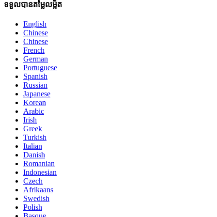
ទទួលបានតម្លៃលម្អិត
English
Chinese
Chinese
French
German
Portuguese
Spanish
Russian
Japanese
Korean
Arabic
Irish
Greek
Turkish
Italian
Danish
Romanian
Indonesian
Czech
Afrikaans
Swedish
Polish
Basque