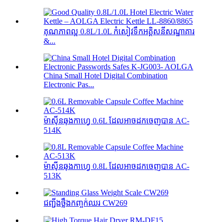
គុណភាពល្អ 0.8L/1.0L កំសៀវទឹកអគ្គិសនីសណ្ឋាគារ
&...
China Small Hotel Digital Combination
Electronic Pas...
ម៉ាស៊ីនឆុងកាហ្វេ 0.6L ដែលអាចដកចេញបាន AC-
514K
ម៉ាស៊ីនឆុងកាហ្វេ 0.8L ដែលអាចដកចេញបាន AC-
513K
ជញ្ជីងថ្លឹងកញ្ចក់ឈរ CW269