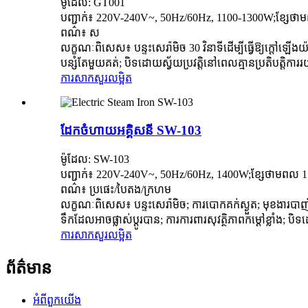
ម៉ូដែល: GT001
បញ្ជាក់៖ 220V-240V~, 50Hz/60Hz, 1100-1300W;ខ្សែថ
ពណ៌៖ ស
លក្ខណៈពិសេស៖ បន្ទះសេរ៉ាមិច 30 វិនាទីដើម្បីធ្វើឱ្យក្តៅឡើង
បន្សំតែមួយគត់; បិទដោយស្វ័យប្រវត្តិនៅពេលគ្មានប្រតិបត្តិការ
ការសាកសួរ
លម្អិត
ដែកចំហាយអគ្គិសនី SW-103
ម៉ូដែល: SW-103
បញ្ជាក់៖ 220V-240V~, 50Hz/60Hz, 1400W;ខ្សែថាមពល 
ពណ៌៖ ប្រផេះ/បៃតង/ក្រហម
លក្ខណៈពិសេស៖ បន្ទះសេរ៉ាមិច; ការបោកគក់ស្ងួត; មុខងារបាញ
ទឹកដែលអាចផ្លាស់ប្តូរបាន; ការការពារសុវត្ថិភាពកម្ដៅខ្លាំង; បិទដ
ការសាកសួរ
លម្អិត
ព័ត៌មាន
អំពី​ពួក​យើង