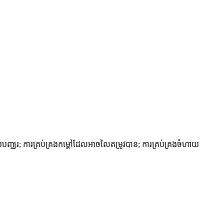
បញ្ឈរ; ការគ្រប់គ្រងកម្តៅដែលអាចលៃតម្រូវបាន; ការគ្រប់គ្រងចំហាយ