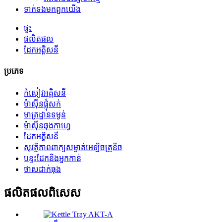
ទាក់ទង​មក​ពួក​យើង
ផ្ទះ
ផលិតផល
ដែកអគ្គិសនី
ប្រភេទ
កំសៀវអគ្គិសនី
ម៉ាស៊ីន​ផ្លុំ​សក់
មាត្រដ្ឋានទម្ងន់
ម៉ាស៊ីន​ឆុងកាហ្វេ
ដែកអគ្គិសនី
សុវត្ថិភាពពាក្យសម្ងាត់អេឡិចត្រូនិច
បន្ទះដែកនិងអ្នកកាន់
ថាសដាក់ធុង
ផលិតផល​ពិសេស