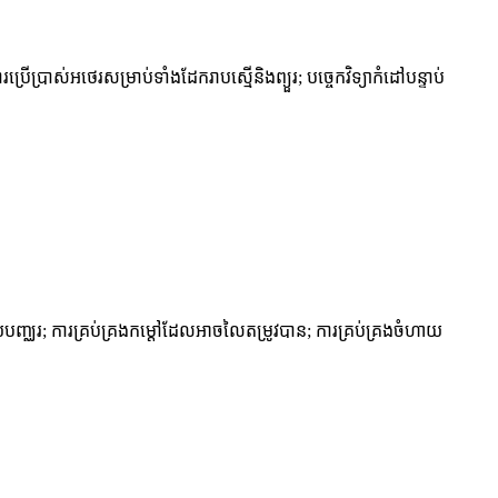
្រាស់អថេរសម្រាប់ទាំងដែករាបស្មើនិងព្យួរ; បច្ចេកវិទ្យាកំដៅបន្ទាប់
បញ្ឈរ; ការគ្រប់គ្រងកម្តៅដែលអាចលៃតម្រូវបាន; ការគ្រប់គ្រងចំហាយ