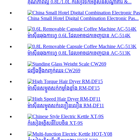
គុណភាពល្អ 0.8L/1.0L កំសៀវទឹកអគ្គិសនីសណ្ឋាគារ &...
China Small Hotel Digital Combination Electronic Pas...
ម៉ាស៊ីនឆុងកាហ្វេ 0.6L ដែលអាចដកចេញបាន AC-514K
ម៉ាស៊ីនឆុងកាហ្វេ 0.8L ដែលអាចដកចេញបាន AC-513K
ជញ្ជីងថ្លឹងកញ្ចក់ឈរ CW269
ម៉ាស៊ីនសម្ងួតសក់កម្លាំងខ្លាំង RM-DF15
ម៉ាស៊ីនសម្ងួតសក់ល្បឿនលឿន RM-DF11
កំសៀវអគ្គិសនីបែបចិន XT-9S