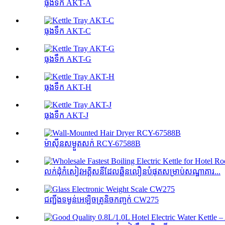
ធុងទឹក AKT-A
ធុងទឹក AKT-C
ធុងទឹក AKT-G
ធុងទឹក AKT-H
ធុងទឹក AKT-J
ម៉ាស៊ីនសម្ងួតសក់ RCY-67588B
លក់ដុំកំសៀវអគ្គិសនីដែលឆ្អិនលឿនបំផុតសម្រាប់សណ្ឋាគារ...
ជញ្ជីងទម្ងន់អេឡិចត្រូនិចកញ្ចក់ CW275