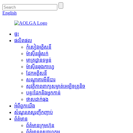
English
ផ្ទះ
ផលិតផល
កំសៀវអគ្គិសនី
ម៉ាស៊ីន​ផ្លុំ​សក់
មាត្រដ្ឋានទម្ងន់
ម៉ាស៊ីន​ឆុងកាហ្វេ
ដែកអគ្គិសនី
សណ្ឋាគារមីនីបារ
សុវត្ថិភាពពាក្យសម្ងាត់អេឡិចត្រូនិច
បន្ទះដែកនិងអ្នកកាន់
ថាសដាក់ធុង
អំពី​ពួក​យើង
សំណួរគេសួរញឹកញាប់
ព័ត៌មាន
ព័ត៌មានក្រុមហ៊ុន
ព័ត៌មានឧស្សាហកម្ម