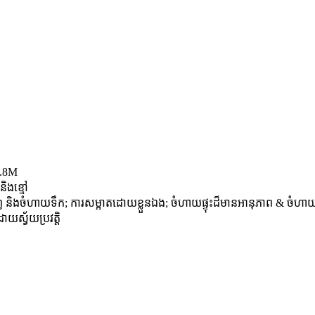
1.8M
ិងខ្មៅ
់ និងចំហាយទឹក; ការសម្អាតដោយខ្លួនឯង; ចំហាយផ្ទុះដ៏មានអានុភាព & ចំហាយ
ោយស្វ័យប្រវត្តិ