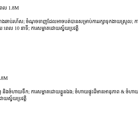
ាមពល 1.8M
យ៉ាងឆាប់រហ័ស; ចំណុចទាញដែលអាចបត់បានសម្រាប់ការរក្សាទុកងាយស្រួល; ការប្រើប
រយៈពេល 10 នាទី; ការសម្អាតដោយស្វ័យប្រវត្តិ
1.8M
់ និងចំហាយទឹក; ការសម្អាតដោយខ្លួនឯង; ចំហាយផ្ទុះដ៏មានអានុភាព & ចំហាយ
ោយស្វ័យប្រវត្តិ