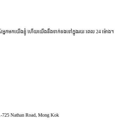
់អ្នកមកយើងខ្ញុំ ហើយយើងនឹងទាក់ទងទៅក្នុងរយៈពេល 24 ម៉ោង។
721-725 Nathan Road, Mong Kok