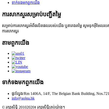
ទាក់ទង​មក​ពួក​យើង
ការសាកសួរសម្រាប់បញ្ជីតម្លៃ
សម្រាប់ការសាកសួរអំពីផលិតផលរបស់យើង ឬតារាងតម្លៃ សូមទុកអ៊ីមែលរបស
ការសាកសួរ
តាម​ពួក​យើង
ទាក់ទង​មក​ពួក​យើង
ផ្ទះល្វែង/Rm 1406A, 14/F, The Belgian Bank Building, Nos.
info@aolga.hk
© រក្សាសិទ្ធិ 20102020៖ រក្សាសិទ្ធិគ្រប់យ៉ាង។