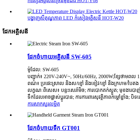
កំសៀវអគ្គិសនីច្រើនមុខងារ HOT-Y08
បង្ហាញសីតុណ្ហភាព LED កំសៀវអគ្គិសនី HOT-W20
ដែកអគ្គិសនី
ដែកចំហាយអគ្គិសនី SW-605
ម៉ូដែល: SW-605
បញ្ជាក់៖ 220V-240V~, 50Hz/60Hz, 2000W;ខ្សែថាមពល 
ពណ៌៖ ប្រផេះស្រាល និងស/ខ្មៅ និងខៀវ/ខ្មៅ និងក្រហម/បៃតង ន
លក្ខណៈពិសេស៖ បន្ទះសេរ៉ាមិច; ការបោកគក់ស្ងួត; មុខងារបាញ
ទឹកដែលអាចផ្លាស់ប្តូរបាន; ការការពារសុវត្ថិភាពកម្ដៅខ្លាំង; បិទដ
ការសាកសួរ
លម្អិត
ដែកចំហាយទឹក GT001