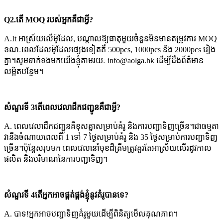
Q2
.តើ MOQ របស់អ្នកគឺជាអ្វី?
A.It អាស្រ័យលើម៉ូដែល, បណ្តាលឱ្យធាតុមួយចំនួនមិនមានតម្រូវការ MOQ
ខណៈពេលដែលម៉ូដែលផ្សេងទៀតគឺ 500pcs, 1000pcs និង 2000pcs រៀង
គ្នា។សូមទាក់ទងមកយើងខ្ញុំតាមរយៈ info@aolga.hk ដើម្បីដឹងព័ត៌មាន
លម្អិតបន្ថែម។
សំណួរទី 3តើពេលវេលាដឹកជញ្ជូនគឺជាអ្វី?
A. ពេលវេលាដឹកជញ្ជូនគឺខុសគ្នាសម្រាប់គំរូ និងការបញ្ជាទិញច្រើន។ជាធម្មតា
វានឹងចំណាយពេលពី 1 ទៅ 7 ថ្ងៃសម្រាប់គំរូ និង 35 ថ្ងៃសម្រាប់ការបញ្ជាទិញ
ច្រើន។ប៉ុន្តែសរុបមក ពេលវេលានាំមុខដ៏ត្រឹមត្រូវគួរតែអាស្រ័យលើរដូវកាល
ផលិត និងបរិមាណនៃការបញ្ជាទិញ។
សំណួរទី 4តើអ្នកអាចផ្គត់ផ្គង់ខ្ញុំនូវគំរូបានទេ?
A. បាទ!អ្នកអាចបញ្ជាទិញគំរូមួយដើម្បីពិនិត្យមើលគុណភាព។