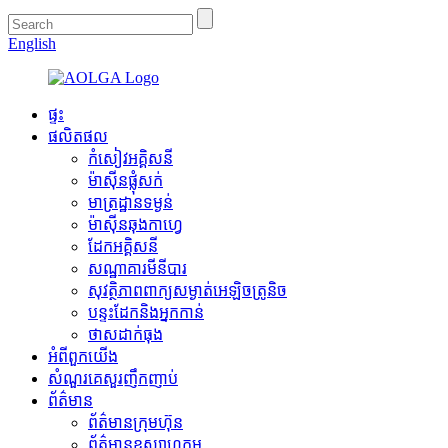
English
ផ្ទះ
ផលិតផល
កំសៀវអគ្គិសនី
ម៉ាស៊ីន​ផ្លុំ​សក់
មាត្រដ្ឋានទម្ងន់
ម៉ាស៊ីន​ឆុងកាហ្វេ
ដែកអគ្គិសនី
សណ្ឋាគារមីនីបារ
សុវត្ថិភាពពាក្យសម្ងាត់អេឡិចត្រូនិច
បន្ទះដែកនិងអ្នកកាន់
ថាសដាក់ធុង
អំពី​ពួក​យើង
សំណួរគេសួរញឹកញាប់
ព័ត៌មាន
ព័ត៌មានក្រុមហ៊ុន
ព័ត៌មានឧស្សាហកម្ម