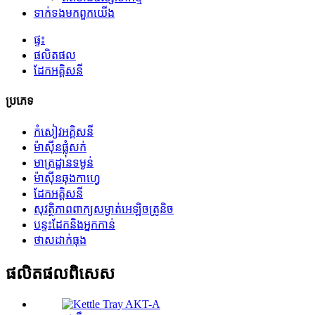
ទាក់ទង​មក​ពួក​យើង
ផ្ទះ
ផលិតផល
ដែកអគ្គិសនី
ប្រភេទ
កំសៀវអគ្គិសនី
ម៉ាស៊ីន​ផ្លុំ​សក់
មាត្រដ្ឋានទម្ងន់
ម៉ាស៊ីន​ឆុងកាហ្វេ
ដែកអគ្គិសនី
សុវត្ថិភាពពាក្យសម្ងាត់អេឡិចត្រូនិច
បន្ទះដែកនិងអ្នកកាន់
ថាសដាក់ធុង
ផលិតផល​ពិសេស