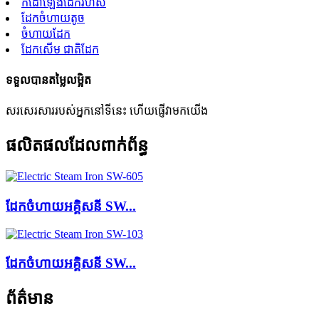
កំដៅឡើងដែករហ័ស
ដែកចំហាយតូច
ចំហាយដែក
ដែកសើម ជាតិដែក
ទទួលបានតម្លៃលម្អិត
សរសេរសាររបស់អ្នកនៅទីនេះ ហើយផ្ញើវាមកយើង
ផលិតផលដែលពាក់ព័ន្ធ
ដែកចំហាយអគ្គិសនី SW...
ដែកចំហាយអគ្គិសនី SW...
ព័ត៌មាន