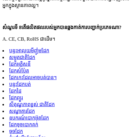
អ្នកក្នុងស្ថានភាពល្អ។
សំណួរទី 8តើ​ផលិតផល​របស់​អ្នក​បាន​ឆ្លង​កាត់​ការ​បញ្ជាក់​ប្រភេទ​ណា?
A. CE, CB, RoHS ជាដើម។
បន្ទះអាលុយមីញ៉ូមដែក
សម្ងួតជាតិដែក
ដែកអគ្គិសនី
ដែកសំប៉ែត
ដែកកេះដែលអាចបត់បាន។
បន្ទះដែកបត់
ដែកដៃ
ដែកព្យួរ
សីតុណ្ហភាពខ្ពស់ ជាតិដែក
សណ្ឋាគារដែក
ឧបករណ៍បោកអ៊ុតដែក
ដែកចុចបោកគក់
ចុចដែក