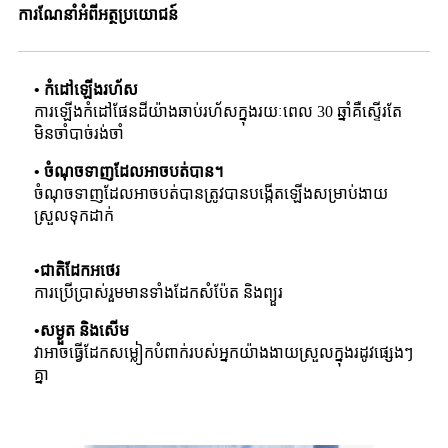
ការណែនាំអំពីអត្ថប្រយោជន៍
• កំដៅឡើងរហ័ស
ការឡើងកំដៅផែនដីយ៉ាងឆាប់រហ័សក្នុងរយៈពេល 30 ឆ្នាំគឺស្ទើរតែ
មិនចាំបាច់រង់ចាំ
• ចំណុចទាញដែលអាចបត់បាន។
ចំណុចទាញដែលអាចបត់បានត្រូវបានបង្កើតឡើងសម្រាប់ងាយ
ស្រួលទុកដាក់
•
ជាតិដែកអថេរ
ការប្រើប្រាស់រួមមានទាំងដែកសំប៉ែត និងព្យួរ
•
សម្ងួត និងសើម
វាអាចធ្វើដែកសម្លៀកបំពាក់របស់អ្នកយ៉ាងងាយស្រួលក្នុងរដូវផ្សេងៗ
គ្នា