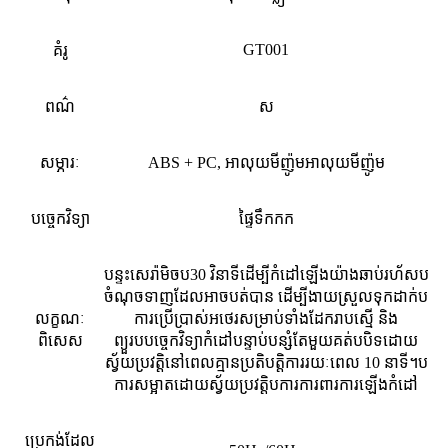
GT001
គំរូ
ពណ៌
ស
សម្ភារៈ
ABS + PC, អាលុយមីញ៉ូមអាលុយមីញ៉ូម
បច្ចេកវិទ្យា
ផ្ទៃទឹកកក
ប
ប
បន្ទះសេរ៉ាមិច
30 វិនាទីដើម្បីកំដៅឡើងយ៉ាងឆាប់រហ័ស
ប
ចំណុចទាញដែលអាចបត់បាន ដើម្បីងាយស្រួលទុកដាក់
លក្ខណៈ
ការប្រើប្រាស់អថេរសម្រាប់ទាំងដែករាបស្មើ និង
ប
ប
ពិសេស
ព្យួរ
បច្ចេកវិទ្យាកំដៅបន្ទាប់បន្សំតែមួយគត់
បិទដោយ
ប
ស្វ័យប្រវត្តិនៅពេលគ្មានប្រតិបត្តិការរយៈពេល 10 នាទី។
ប
ការសម្អាតដោយស្វ័យប្រវត្តិ
ការការពារការឡើងកំដៅ
ប្រេកង់ដែល