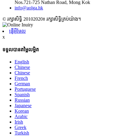
Nos.721-725 Nathan Road, Mong Kok
info@aolga.hk
© រក្សាសិទ្ធិ 20102020៖ រក្សាសិទ្ធិគ្រប់យ៉ាង។
ផ្ញើអ៊ីមែល
x
ទទួលបានតម្លៃលម្អិត
English
Chinese
Chinese
French
German
Portuguese
Spanish
Russian
Japanese
Korean
Arabic
Irish
Greek
Turkish