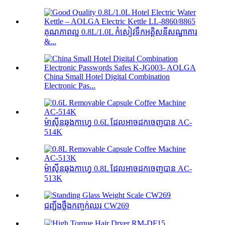
គុណភាពល្អ 0.8L/1.0L កំសៀវទឹកអគ្គិសនីសណ្ឋាគារ
&...
China Small Hotel Digital Combination
Electronic Pas...
ម៉ាស៊ីនឆុងកាហ្វេ 0.6L ដែលអាចដកចេញបាន AC-
514K
ម៉ាស៊ីនឆុងកាហ្វេ 0.8L ដែលអាចដកចេញបាន AC-
513K
ជញ្ជីងថ្លឹងកញ្ចក់ឈរ CW269