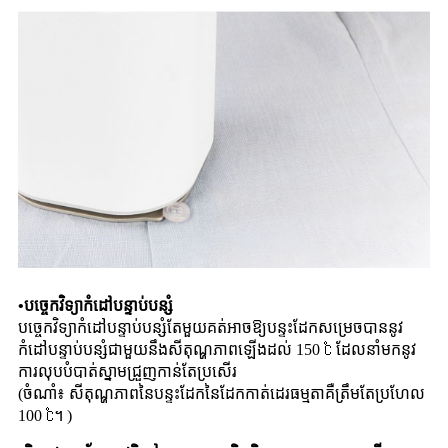
•
បច្ចេកវិទ្យាកំដៅបន្ទាប់បន្សំ
បច្ចេកវិទ្យាកំដៅបន្ទាប់បន្សំតែមួយគត់អាចឱ្យបន្ទះដែកសម្រេចបាននូវ
កំដៅបន្ទាប់បន្សំជាមួយនឹងសីតុណ្ហភាពឡើងដល់ 150 ℃ ដែលនាំមកនូវ
ការលុបបំបាត់ស្នាមជ្រួញកាន់តែប្រសើរ
(ចំណាំ៖ សីតុណ្ហភាពនៃបន្ទះដែកនៃដែកកាត់ដេរធម្មតាគឺត្រឹមតែប្រហែល
100 ℃។ )