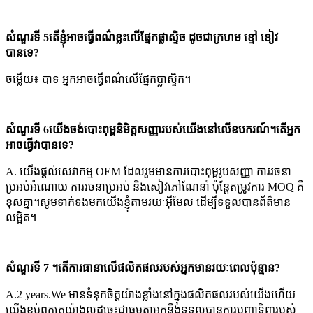
សំណួរទី 5តើខ្ញុំអាចធ្វើពណ៌ខ្លះលើផ្នែកផ្លាស្ទិច ដូចជាក្រហម ខ្មៅ ខៀវ
បានទេ?
ចម្លើយ៖ បាទ អ្នកអាចធ្វើពណ៌លើផ្នែកប្លាស្ទិក។
សំណួរទី 6យើងចង់បោះពុម្ពនិមិត្តសញ្ញារបស់យើងនៅលើឧបករណ៍។តើអ្នក
អាចធ្វើវាបានទេ?
A. យើងផ្តល់សេវាកម្ម OEM ដែលរួមមានការបោះពុម្ពរូបសញ្ញា ការរចនា
ប្រអប់អំណោយ ការរចនាប្រអប់ និងសៀវភៅណែនាំ ប៉ុន្តែតម្រូវការ MOQ គឺ
ខុសគ្នា។សូមទាក់ទងមកយើងខ្ញុំតាមរយៈអ៊ីមែល ដើម្បីទទួលបានព័ត៌មាន
លម្អិត។
សំណួរទី 7 ។តើការធានាលើផលិតផលរបស់អ្នកមានរយៈពេលប៉ុន្មាន?
A.2 years.We មានទំនុកចិត្តយ៉ាងខ្លាំងនៅក្នុងផលិតផលរបស់យើងហើយ
យើងខ្ចប់ពួកគេយ៉ាងល្អដូច្នេះជាធម្មតាអ្នកនឹងទទួលបានការបញ្ជាទិញរបស់