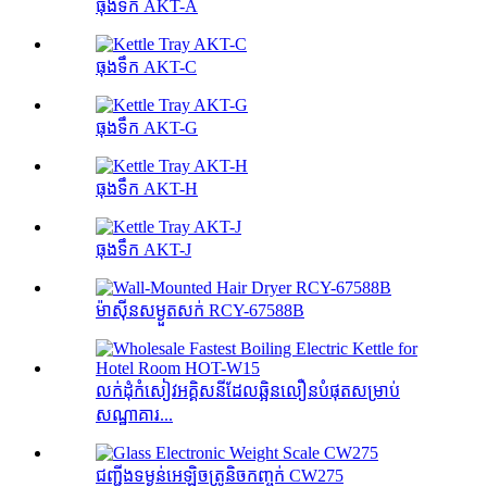
ធុងទឹក AKT-A
ធុងទឹក AKT-C
ធុងទឹក AKT-G
ធុងទឹក AKT-H
ធុងទឹក AKT-J
ម៉ាស៊ីនសម្ងួតសក់ RCY-67588B
លក់ដុំកំសៀវអគ្គិសនីដែលឆ្អិនលឿនបំផុតសម្រាប់
សណ្ឋាគារ...
ជញ្ជីងទម្ងន់អេឡិចត្រូនិចកញ្ចក់ CW275