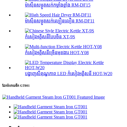
ម៉ាស៊ីនសម្ងួតសក់កម្លាំងខ្លាំង RM-DF15
ម៉ាស៊ីនសម្ងួតសក់ល្បឿនលឿន RM-DF11
កំសៀវអគ្គិសនីបែបចិន XT-9S
កំសៀវអគ្គិសនីច្រើនមុខងារ HOT-Y08
បង្ហាញសីតុណ្ហភាព LED កំសៀវអគ្គិសនី HOT-W20
ដែកចំហាយទឹក GT001