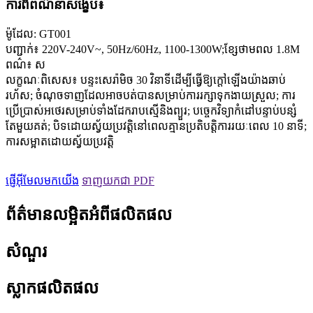
ការពិពណ៌នាសង្ខេប៖
ម៉ូដែល: GT001
បញ្ជាក់៖ 220V-240V~, 50Hz/60Hz, 1100-1300W;ខ្សែថាមពល 1.8M
ពណ៌៖ ស
លក្ខណៈពិសេស៖ បន្ទះសេរ៉ាមិច 30 វិនាទីដើម្បីធ្វើឱ្យក្តៅឡើងយ៉ាងឆាប់
រហ័ស; ចំណុចទាញដែលអាចបត់បានសម្រាប់ការរក្សាទុកងាយស្រួល; ការ
ប្រើប្រាស់អថេរសម្រាប់ទាំងដែករាបស្មើនិងព្យួរ; បច្ចេកវិទ្យាកំដៅបន្ទាប់បន្សំ
តែមួយគត់; បិទដោយស្វ័យប្រវត្តិនៅពេលគ្មានប្រតិបត្តិការរយៈពេល 10 នាទី;
ការសម្អាតដោយស្វ័យប្រវត្តិ
ផ្ញើអ៊ីមែលមកយើង
ទាញយកជា PDF
ព័ត៌មានលម្អិតអំពីផលិតផល
សំណួរ
ស្លាកផលិតផល