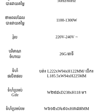
50Hz/60Hz
បានវាយតម្លៃ
ថាមពលដែល
1100-1300W
បានវាយតម្លៃ
220V-240V ~
វ៉ុល
បរិមាណ
26G/នាទី
ចំហាយ
ទំហំ
បត់៖ L222xW94xH122MM
/
បើក៖
L185.5xW94xH225MM
ផលិតផល
ទំហំប្រអប់
W
២៩៨x
D
238x
H
118 ម។
Gife
ទំហំប្រអប់មេ
W
៦១៥
xD
៤៩០
xH
៣៨៧
MM