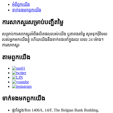
អំពី​ពួក​យើង
ទាក់ទង​មក​ពួក​យើង
ការសាកសួរសម្រាប់បញ្ជីតម្លៃ
សម្រាប់ការសាកសួរអំពីផលិតផលរបស់យើង ឬតារាងតម្លៃ សូមទុកអ៊ីមែល
របស់អ្នកមកយើងខ្ញុំ ហើយយើងនឹងទាក់ទងទៅក្នុងរយៈពេល 24 ម៉ោង។
ការសាកសួរ
តាម​ពួក​យើង
ទាក់ទង​មក​ពួក​យើង
ផ្ទះល្វែង/Rm 1406A, 14/F, The Belgian Bank Building,