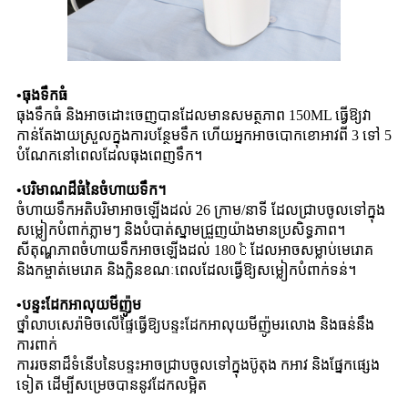
•
ធុងទឹកធំ
ធុងទឹកធំ និងអាចដោះចេញបានដែលមានសមត្ថភាព 150ML ធ្វើឱ្យវា
កាន់តែងាយស្រួលក្នុងការបន្ថែមទឹក ហើយអ្នកអាចបោកខោអាវពី 3 ទៅ 5
បំណែកនៅពេលដែលធុងពេញទឹក។
•
បរិមាណដ៏ធំនៃចំហាយទឹក។
ចំហាយទឹកអតិបរិមាអាចឡើងដល់ 26 ក្រាម/នាទី ដែលជ្រាបចូលទៅក្នុង
សម្លៀកបំពាក់ភ្លាមៗ និងបំបាត់ស្នាមជ្រួញយ៉ាងមានប្រសិទ្ធភាព។
សីតុណ្ហភាពចំហាយទឹកអាចឡើងដល់ 180 ℃ ដែលអាចសម្លាប់មេរោគ
និងកម្ចាត់មេរោគ និងក្លិនខណៈពេលដែលធ្វើឱ្យសម្លៀកបំពាក់ទន់។
•
បន្ទះដែកអាលុយមីញ៉ូម
ថ្នាំលាបសេរ៉ាមិចលើផ្ទៃធ្វើឱ្យបន្ទះដែកអាលុយមីញ៉ូមរលោង និងធន់នឹង
ការពាក់
ការរចនាដ៏ទំនើបនៃបន្ទះអាចជ្រាបចូលទៅក្នុងប៊ូតុង កអាវ និងផ្នែកផ្សេង
ទៀត ដើម្បីសម្រេចបាននូវដែកលម្អិត