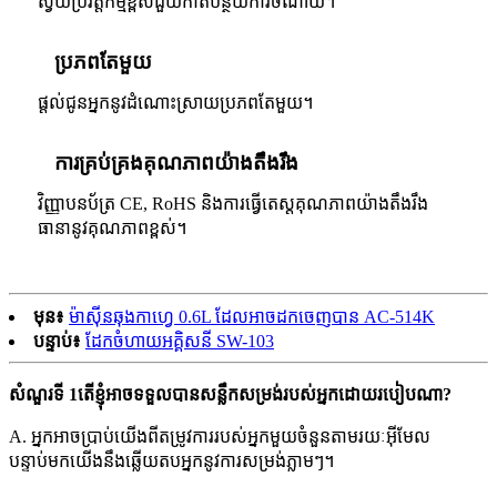
ស្វ័យប្រវត្តិកម្មខ្ពស់ជួយកាត់បន្ថយការចំណាយ។
ប្រភពតែមួយ
ផ្តល់ជូនអ្នកនូវដំណោះស្រាយប្រភពតែមួយ។
ការគ្រប់គ្រងគុណភាពយ៉ាងតឹងរឹង
វិញ្ញាបនប័ត្រ CE, RoHS និងការធ្វើតេស្តគុណភាពយ៉ាងតឹងរឹង
ធានានូវគុណភាពខ្ពស់។
មុន៖
ម៉ាស៊ីនឆុងកាហ្វេ 0.6L ដែលអាចដកចេញបាន AC-514K
បន្ទាប់៖
ដែកចំហាយអគ្គិសនី SW-103
សំណួរទី 1តើខ្ញុំអាចទទួលបានសន្លឹកសម្រង់របស់អ្នកដោយរបៀបណា?
A. អ្នកអាចប្រាប់យើងពីតម្រូវការរបស់អ្នកមួយចំនួនតាមរយៈអ៊ីមែល
បន្ទាប់មកយើងនឹងឆ្លើយតបអ្នកនូវការសម្រង់ភ្លាមៗ។