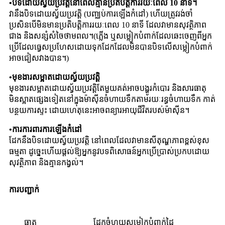
•
បិទដោយស្វ័យប្រវត្តិនៅពេលគ្មានប្រតិបត្តិការរយៈពេល 10 នាទី។
វានឹងបិទដោយស្វ័យប្រវត្តិ (បញ្ឈប់ការឡើងកំដៅ) ហើយត្រូវរង់ចាំ
ប្រសិនបើមិនមានប្រតិបត្តិការរយៈពេល 10 នាទី ដែលវាមានសុវត្ថិភាព
ជាង និងសន្សំសំចៃថាមពល។(ភ្លើង ឬ​សម្លៀកបំពាក់​ដែល​ឆេះ​ចេញ​ពី​អ្នក​
ប្រើ​ដែល​ធ្វេសប្រហែស​ដោយ​ទុក​ដែក​ដែល​មិន​បាន​បិទ​លើ​សម្លៀក​បំពាក់​
អាច​ជៀស​វាង​បាន។​)
•
មុខងារសម្អាតដោយស្វ័យប្រវត្តិ
មុខងារសម្អាតដោយស្វ័យប្រវត្តិតែមួយគត់អាចបង្ហូរកំបោរ និងសារធាតុ
មិនស្អាតផ្សេងទៀតនៅក្នុងម៉ាស៊ីនចំហាយទឹកតាមរយៈរន្ធចំហាយទឹក កាត់
បន្ថយការស្ទះ ដោយហេតុនេះអាចពន្យារអាយុជីវិតរបស់ម៉ាស៊ីន។
•
ការការពារការឡើងកំដៅ
ដែកនឹងបិទដោយស្វ័យប្រវត្តិ នៅពេលដែលវាមានសីតុណ្ហភាពខ្ពស់ខុស
ធម្មតា ដូច្នេះហើយផ្តល់ឱ្យអ្នកនូវបទពិសោធន៍អ្នកប្រើប្រាស់ប្រកបដោយ
សុវត្ថិភាព និងគ្មានកង្វល់។
ការបញ្ជាក់
ធាតុ
ដែកចំហុយសម្លៀកបំពាក់ដៃ