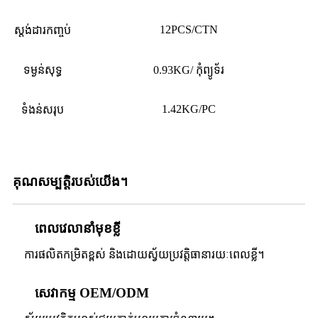
12PCS/CTN
ស្តង់ដារកញ្ចប់
ទម្ងន់​សុទ្ធ
0.93KG
/ កុំព្យូទ័រ
1.42KG/PC
ទំងន់សរុប
គុណសម្បត្តិរបស់យើង។
ពេលវេលានាំមុខខ្លី
ការផលិតកម្រិតខ្ពស់ និងដោយស្វ័យប្រវត្តិធានារយៈពេលខ្លី។
សេវាកម្ម OEM/ODM