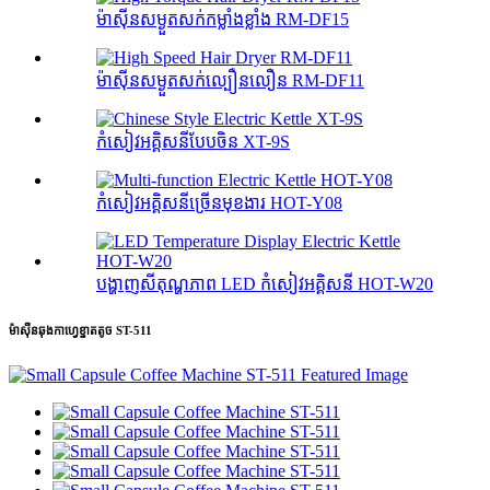
ម៉ាស៊ីនសម្ងួតសក់កម្លាំងខ្លាំង RM-DF15
ម៉ាស៊ីនសម្ងួតសក់ល្បឿនលឿន RM-DF11
កំសៀវអគ្គិសនីបែបចិន XT-9S
កំសៀវអគ្គិសនីច្រើនមុខងារ HOT-Y08
បង្ហាញសីតុណ្ហភាព LED កំសៀវអគ្គិសនី HOT-W20
ម៉ាស៊ីនឆុងកាហ្វេខ្នាតតូច ST-511