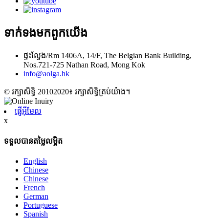
ទាក់ទង​មក​ពួក​យើង
ផ្ទះល្វែង/Rm 1406A, 14/F, The Belgian Bank Building,
Nos.721-725 Nathan Road, Mong Kok
info@aolga.hk
© រក្សាសិទ្ធិ 20102020៖ រក្សាសិទ្ធិគ្រប់យ៉ាង។
ផ្ញើអ៊ីមែល
x
ទទួលបានតម្លៃលម្អិត
English
Chinese
Chinese
French
German
Portuguese
Spanish