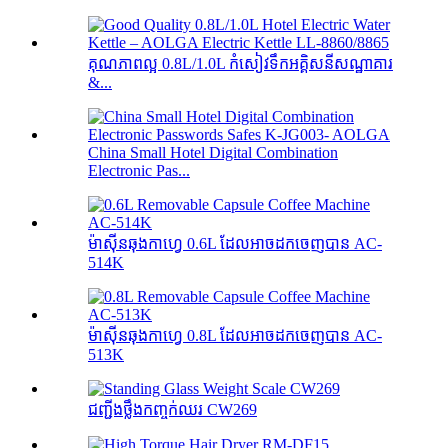
គុណភាពល្អ 0.8L/1.0L កំសៀវទឹកអគ្គិសនីសណ្ឋាគារ
&...
China Small Hotel Digital Combination
Electronic Pas...
ម៉ាស៊ីនឆុងកាហ្វេ 0.6L ដែលអាចដកចេញបាន AC-
514K
ម៉ាស៊ីនឆុងកាហ្វេ 0.8L ដែលអាចដកចេញបាន AC-
513K
ជញ្ជីងថ្លឹងកញ្ចក់ឈរ CW269