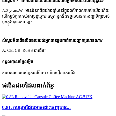
សំណួរទី 7 ។តើការធានាលើផលិតផលរបស់អ្នកមានរយៈពេលប៉ុន្មាន?
A.2 years.We មានទំនុកចិត្តយ៉ាងខ្លាំងនៅក្នុងផលិតផលរបស់យើងហើយ
យើងខ្ចប់ពួកគេយ៉ាងល្អដូច្នេះជាធម្មតាអ្នកនឹងទទួលបានការបញ្ជាទិញរបស់
អ្នកក្នុងស្ថានភាពល្អ។
សំណួរទី 8តើ​ផលិតផល​របស់​អ្នក​បាន​ឆ្លង​កាត់​ការ​បញ្ជាក់​ប្រភេទ​ណា?
A. CE, CB, RoHS ជាដើម។
ទទួលបានតម្លៃលម្អិត
សរសេរសាររបស់អ្នកនៅទីនេះ ហើយផ្ញើវាមកយើង
ផលិតផលដែលពាក់ព័ន្ធ
0.8L កន្សោមដែលអាចដោះចេញបាន...