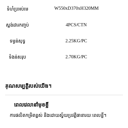
W550xD370xH320MM
ទំហំប្រអប់មេ
4PCS/CTN
ស្តង់ដារកញ្ចប់
2.25KG/PC
ទម្ងន់​សុទ្ធ
2.70KG/PC
ទំងន់សរុប
គុណសម្បត្តិរបស់យើង។
ពេលវេលានាំមុខខ្លី
ការផលិតកម្រិតខ្ពស់ និងដោយស្វ័យប្រវត្តិធានារយៈពេលខ្លី។