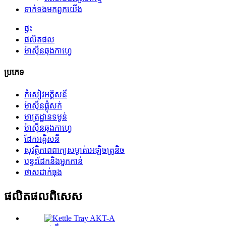
ទាក់ទង​មក​ពួក​យើង
ផ្ទះ
ផលិតផល
ម៉ាស៊ីន​ឆុងកាហ្វេ
ប្រភេទ
កំសៀវអគ្គិសនី
ម៉ាស៊ីន​ផ្លុំ​សក់
មាត្រដ្ឋានទម្ងន់
ម៉ាស៊ីន​ឆុងកាហ្វេ
ដែកអគ្គិសនី
សុវត្ថិភាពពាក្យសម្ងាត់អេឡិចត្រូនិច
បន្ទះដែកនិងអ្នកកាន់
ថាសដាក់ធុង
ផលិតផល​ពិសេស