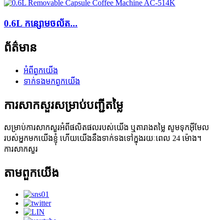
0.6L កន្សោមចល័ត...
ព័ត៌មាន
អំពី​ពួក​យើង
ទាក់ទង​មក​ពួក​យើង
ការសាកសួរសម្រាប់បញ្ជីតម្លៃ
សម្រាប់ការសាកសួរអំពីផលិតផលរបស់យើង ឬតារាងតម្លៃ សូមទុកអ៊ីមែល
របស់អ្នកមកយើងខ្ញុំ ហើយយើងនឹងទាក់ទងទៅក្នុងរយៈពេល 24 ម៉ោង។
ការសាកសួរ
តាម​ពួក​យើង