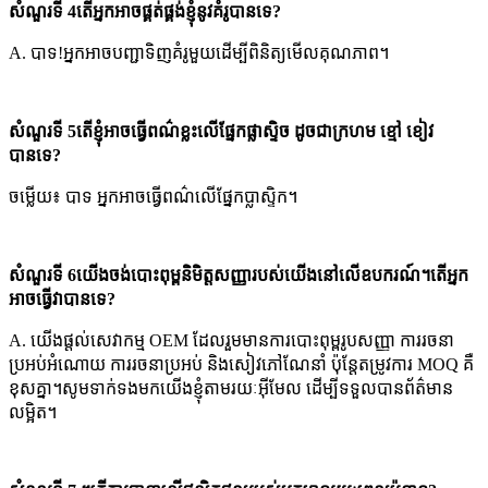
សំណួរទី 4តើអ្នកអាចផ្គត់ផ្គង់ខ្ញុំនូវគំរូបានទេ?
A. បាទ!អ្នកអាចបញ្ជាទិញគំរូមួយដើម្បីពិនិត្យមើលគុណភាព។
សំណួរទី 5តើខ្ញុំអាចធ្វើពណ៌ខ្លះលើផ្នែកផ្លាស្ទិច ដូចជាក្រហម ខ្មៅ ខៀវ
បានទេ?
ចម្លើយ៖ បាទ អ្នកអាចធ្វើពណ៌លើផ្នែកប្លាស្ទិក។
សំណួរទី 6យើងចង់បោះពុម្ពនិមិត្តសញ្ញារបស់យើងនៅលើឧបករណ៍។តើអ្នក
អាចធ្វើវាបានទេ?
A. យើងផ្តល់សេវាកម្ម OEM ដែលរួមមានការបោះពុម្ពរូបសញ្ញា ការរចនា
ប្រអប់អំណោយ ការរចនាប្រអប់ និងសៀវភៅណែនាំ ប៉ុន្តែតម្រូវការ MOQ គឺ
ខុសគ្នា។សូមទាក់ទងមកយើងខ្ញុំតាមរយៈអ៊ីមែល ដើម្បីទទួលបានព័ត៌មាន
លម្អិត។