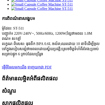
ការពិពណ៌នាសង្ខេប៖
ម៉ូដែល: ST-511
បញ្ជាក់៖ 220V-240V~, 50Hz/60Hz, 1200W;ខ្សែថាមពល 1.0M
ពណ៌៖ ស/ខ្មៅ
លក្ខណៈពិសេស: ធុងទឹក BPA 0.6L ចល័ត;ឈរដោយ 10 នាទីដើម្បីចូល
ទៅក្នុងរបៀបសន្សំថាមពលដោយស្វ័យប្រវត្តិ;ស្រេចចិត្តទំហំពីរពែង;ប្រអប់
សម្រាប់ផ្ទុក 6 គ្រាប់ដែលប្រើរួច
ផ្ញើអ៊ីមែលមកយើង
ទាញយកជា PDF
ព័ត៌មានលម្អិតអំពីផលិតផល
សំណួរ
ស្លាកផលិតផល