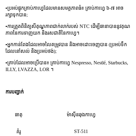
•
ប្រអប់ផ្ទុកគ្រាប់កាហ្វេដែលមានសមត្ថភាពធំ៖ គ្រាប់កាហ្វេ ៦-៧ អាច
រក្សាទុកបាន;
•
ការត្រួតពិនិត្យសីតុណ្ហភាពជាក់លាក់របស់ NTC ដើម្បីធានាបាននូវគុណ
ភាពនៃការទាញយក និងរសជាតិនៃកាហ្វេ។
•
អ្នកកាន់ពែងដែលអាចលៃតម្រូវបាន និងអាចដោះចេញបាន (ប្រអប់ទឹក
ដែលនៅសល់ និងប្រអប់ថង់);
•
គ្រាប់ដែលអាចប្រើបាន៖ គ្រាប់កាហ្វេ Nespresso, Nestlé, Starbucks,
ILLY, LVAZZA, LOR ។
ការបញ្ជាក់
ធាតុ
ម៉ាស៊ីនឆុងកាហ្វេ
ST-511
គំរូ