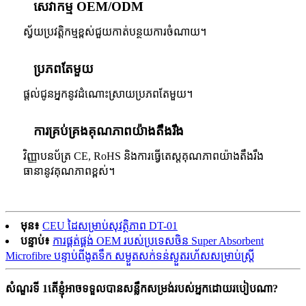
សេវាកម្ម OEM/ODM
ស្វ័យប្រវត្តិកម្មខ្ពស់ជួយកាត់បន្ថយការចំណាយ។
ប្រភពតែមួយ
ផ្តល់ជូនអ្នកនូវដំណោះស្រាយប្រភពតែមួយ។
ការគ្រប់គ្រងគុណភាពយ៉ាងតឹងរឹង
វិញ្ញាបនប័ត្រ CE, RoHS និងការធ្វើតេស្តគុណភាពយ៉ាងតឹងរឹង
ធានានូវគុណភាពខ្ពស់។
មុន៖
CEU ដៃសម្រាប់សុវត្ថិភាព DT-01
បន្ទាប់៖
ការផ្គត់ផ្គង់ OEM របស់ប្រទេសចិន Super Absorbent
Microfibre បន្ទាប់ពីងូតទឹក សម្ងួតសក់ទន់ស្ងួតរហ័សសម្រាប់ស្ត្រី
សំណួរទី 1តើខ្ញុំអាចទទួលបានសន្លឹកសម្រង់របស់អ្នកដោយរបៀបណា?