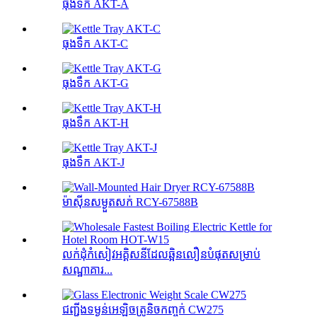
ធុងទឹក AKT-A
ធុងទឹក AKT-C
ធុងទឹក AKT-G
ធុងទឹក AKT-H
ធុងទឹក AKT-J
ម៉ាស៊ីនសម្ងួតសក់ RCY-67588B
លក់ដុំកំសៀវអគ្គិសនីដែលឆ្អិនលឿនបំផុតសម្រាប់
សណ្ឋាគារ...
ជញ្ជីងទម្ងន់អេឡិចត្រូនិចកញ្ចក់ CW275