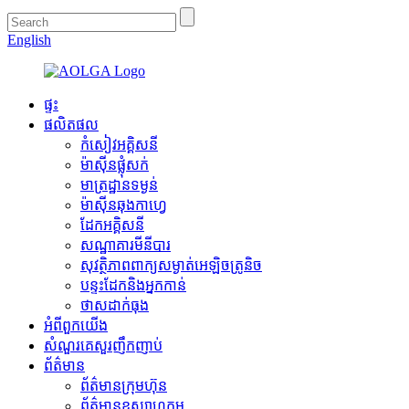
English
ផ្ទះ
ផលិតផល
កំសៀវអគ្គិសនី
ម៉ាស៊ីន​ផ្លុំ​សក់
មាត្រដ្ឋានទម្ងន់
ម៉ាស៊ីន​ឆុងកាហ្វេ
ដែកអគ្គិសនី
សណ្ឋាគារមីនីបារ
សុវត្ថិភាពពាក្យសម្ងាត់អេឡិចត្រូនិច
បន្ទះដែកនិងអ្នកកាន់
ថាសដាក់ធុង
អំពី​ពួក​យើង
សំណួរគេសួរញឹកញាប់
ព័ត៌មាន
ព័ត៌មានក្រុមហ៊ុន
ព័ត៌មានឧស្សាហកម្ម