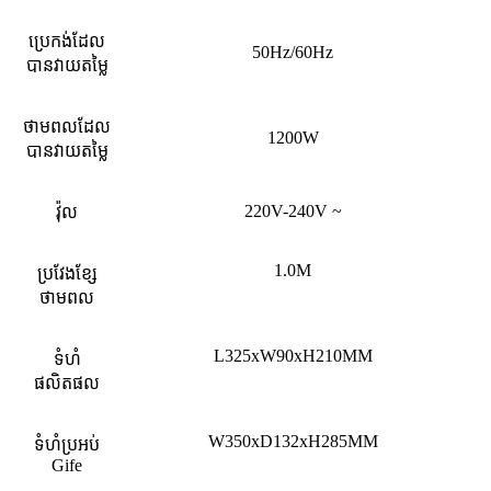
ប្រេកង់ដែល
50Hz/60Hz
បានវាយតម្លៃ
ថាមពលដែល
1200W
បានវាយតម្លៃ
220V-240V ~
វ៉ុល
1.0M
ប្រវែងខ្សែ
ថាមពល
L325xW90xH210MM
ទំហំ
ផលិតផល
W350xD132xH285MM
ទំហំប្រអប់
Gife