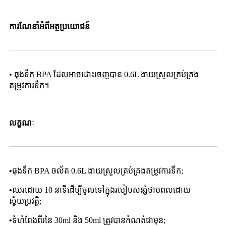
ការណែនាំអំពីអត្ថប្រយោជន៍
• ធុងទឹក BPA ដែលអាចដោះចេញបាន 0.6L ងាយស្រួលគ្រប់គ្រង
តម្រូវការទឹក។
លក្ខណៈ
•
ធុងទឹក BPA ចល័ត 0.6L ងាយស្រួលគ្រប់គ្រងតម្រូវការទឹក;
•
ឈរដោយ 10 នាទីដើម្បីចូលទៅក្នុងរបៀបសន្សំថាមពលដោយ
ស្វ័យប្រវត្តិ;
•
ទំហំពែងពីរនៃ 30ml និង 50ml ត្រូវបានកំណត់ជាមុន;