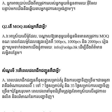
A. អ្នកអាចប្រាប់យើងពីតម្រូវការរបស់អ្នកមួយចំនួនតាមរយៈអ៊ីមែល
បន្ទាប់មកយើងនឹងឆ្លើយតបអ្នកនូវការសម្រង់ភ្លាមៗ។
Q2
.តើ MOQ របស់អ្នកគឺជាអ្វី?
A.It អាស្រ័យលើម៉ូដែល, បណ្តាលឱ្យធាតុមួយចំនួនមិនមានតម្រូវការ MOQ
ខណៈពេលដែលម៉ូដែលផ្សេងទៀតគឺ 500pcs, 1000pcs និង 2000pcs រៀង
គ្នា។សូមទាក់ទងមកយើងខ្ញុំតាមរយៈ info@aolga.hk ដើម្បីដឹងព័ត៌មាន
លម្អិតបន្ថែម។
សំណួរទី 3តើពេលវេលាដឹកជញ្ជូនគឺជាអ្វី?
A. ពេលវេលាដឹកជញ្ជូនគឺខុសគ្នាសម្រាប់គំរូ និងការបញ្ជាទិញច្រើន។ជាធម្មតា
វានឹងចំណាយពេលពី 1 ទៅ 7 ថ្ងៃសម្រាប់គំរូ និង 35 ថ្ងៃសម្រាប់ការបញ្ជាទិញ
ច្រើន។ប៉ុន្តែសរុបមក ពេលវេលានាំមុខដ៏ត្រឹមត្រូវគួរតែអាស្រ័យលើរដូវកាល
ផលិត និងបរិមាណនៃការបញ្ជាទិញ។