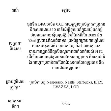
ពណ៌
ខ្មៅ​ស
ធុងទឹក BPA ចល័ត 0.6L ងាយស្រួលគ្រប់គ្រងតម្រូវការ
ទឹក;ឈរដោយ 10 នាទីដើម្បីចូលទៅក្នុងរបៀបសន្សំ
ថាមពលដោយស្វ័យប្រវត្តិ;ទំហំពែងពីរនៃ 30ml និង
50ml ត្រូវបានកំណត់ជាមុន;ប្រអប់ផ្ទុកគ្រាប់កាហ្វេដែល
លក្ខណៈ
មានសមត្ថភាពធំ៖ គ្រាប់កាហ្វេ ៦-៧ អាចរក្សាទុក
ពិសេស
បាន;ការត្រួតពិនិត្យសីតុណ្ហភាពជាក់លាក់របស់ NTC
ដើម្បីធានាបាននូវគុណភាពនៃការទាញយក និងរសជាតិ
នៃកាហ្វេ។ប្រដាប់ដាក់ពែងដែលអាចលៃតម្រូវបាន និង
អាចដោះចេញបាន។
គ្រាប់ថ្នាំដែល
គ្រាប់កាហ្វេ Nespresso, Nestlé, Starbucks, ILLY,
LVAZZA, LOR
ត្រូវគ្នា។
សមត្ថភាព
0.6L
ទឹក។